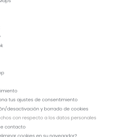
Maps
e
t
y
ok
pp
timiento
iona tus ajustes de consentimiento
ión/desactivación y borrado de cookies
echos con respecto a los datos personales
de contacto
eliminar cookies en su navegador?