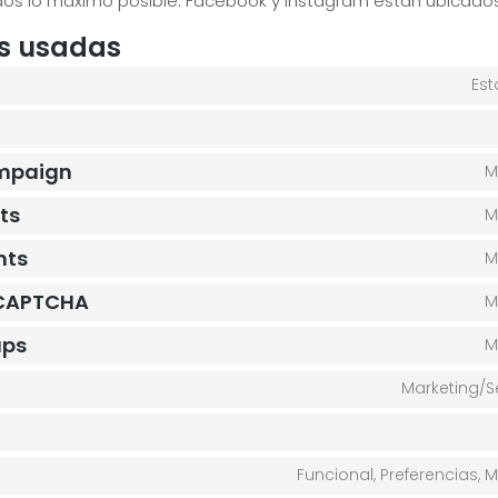
os lo máximo posible. Facebook y Instagram están ubicados
es usadas
Est
mpaign
M
ts
M
nts
M
eCAPTCHA
M
aps
M
Marketing/S
Funcional, Preferencias,