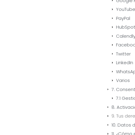
Google 
YouTub
PayPal
HubSpo
Calendl
Facebo
Twitter
LinkedIn
WhatsA
Varios
7. Consen
7.1 Gest
8. Activac
9. Tus der
10. Datos 
11. ¿Cómo 