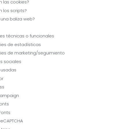
n las cookies?
 los scripts?
 una baliza web?
ies técnicas o funcionales
ies de estadísticas
kies de marketing/seguimiento
s sociales
s usadas
or
ss
Campaign
onts
Fonts
reCAPTCHA