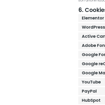
son anonimizad
6. Cooki
Elementor
WordPress
Active Ca
Adobe Fon
Google Fo
Google r
Google M
YouTube
PayPal
HubSpot